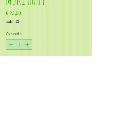
Preis
€ 23,00
exkl. USt
Anzahl
*
In den Warenkorb
Kontakt
|
Impressum
|
Datenschutz
|
Newsletter
© Fadenkunst by Evelyn Moltinger