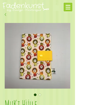
MuKi Hülle