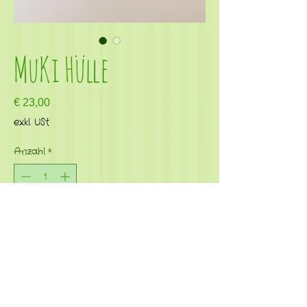
MuKi Hülle
Preis
€ 23,00
exkl. USt
Anzahl
*
In den Warenkorb