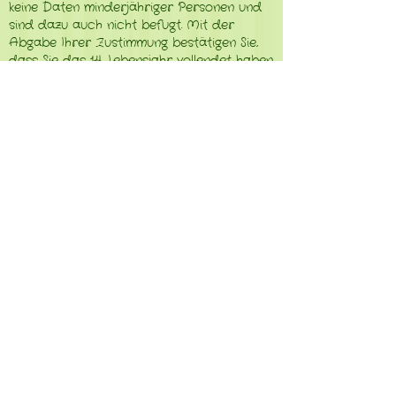
keine Daten minderjähriger Personen und
sind dazu auch nicht befugt. Mit der
Abgabe Ihrer Zustimmung bestätigen Sie,
dass Sie das 14. Lebensjahr vollendet haben
oder die Zustimmung Ihres gesetzlichen
Vertreters vorliegt.
Ihre Zustimmung können Sie jederzeit unter
folgender E-Mail Adresse widerrufen:
hallo@fadenkunst.at
. In einem solchen Fall
werden die bisher über Sie gespeicherten
Daten anonymisiert und in weiterer Folge
lediglich für statistische Zwecke ohne
Personenbezug weiterverwendet. Mittels
des Widerrufs der Zustimmung wird die
Rechtmäßigkeit der aufgrund der
Zustimmung bis zum Widerruf erfolgten
Verarbeitung nicht berührt.
8. DATENSICHERHEIT
Ich setze technische und organisatorische