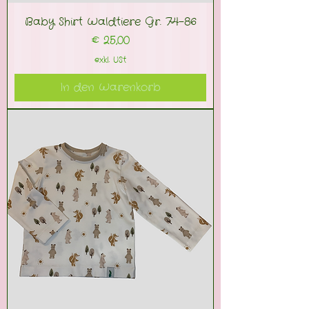
Baby Shirt Waldtiere Gr. 74-86
Preis
€ 25,00
exkl. USt
In den Warenkorb