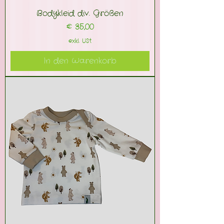
Bodykleid div. Größen
Preis
€ 35,00
exkl. USt
In den Warenkorb