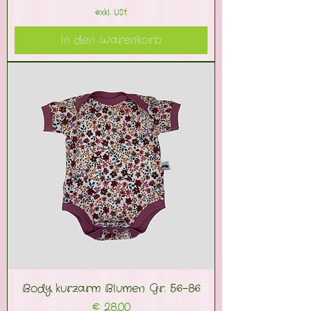
exkl. USt
In den Warenkorb
Body kurzarm Blumen Gr. 56-86
Preis
€ 28,00