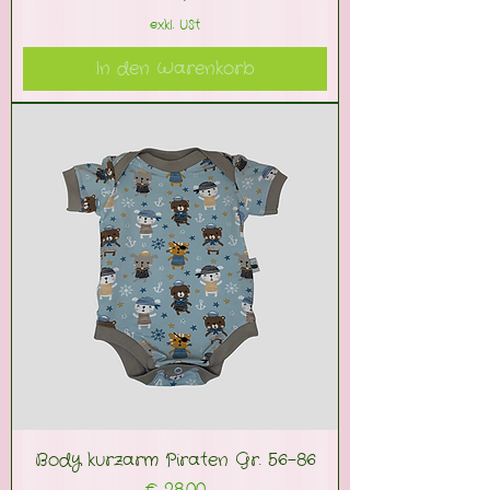
exkl. USt
In den Warenkorb
Body kurzarm Piraten Gr. 56-86
Preis
€ 28,00