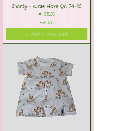
Shorty - kurze Hose Gr. 74-92
Preis
€ 25,00
exkl. USt
In den Warenkorb