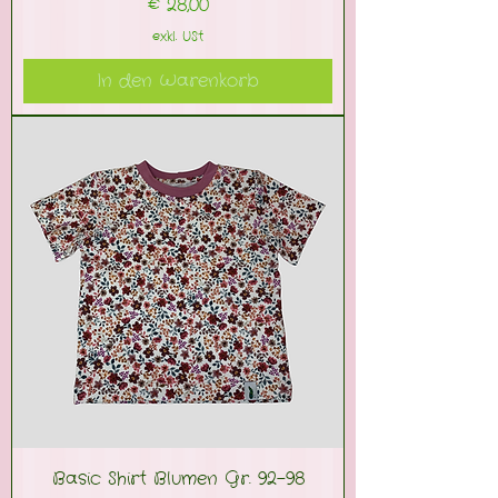
Preis
€ 28,00
exkl. USt
In den Warenkorb
Basic Shirt Blumen Gr. 92-98