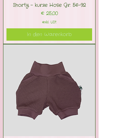
Shorty - kurze Hose Gr. 56-92
Preis
€ 25,00
exkl. USt
In den Warenkorb