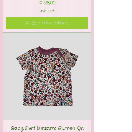
Preis
€ 28,00
exkl. USt
In den Warenkorb
Baby Shirt kurzarm Blumen Gr.