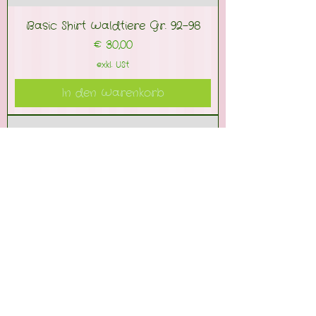
Basic Shirt Waldtiere Gr. 92-98
Preis
€ 30,00
exkl. USt
In den Warenkorb