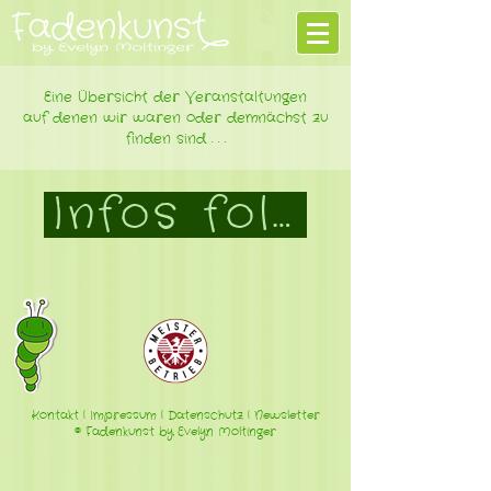
Eine Übersicht der Veranstaltungen
auf denen wir waren oder demnächst zu
finden sind . . .
Infos folgen in Kü
Kontakt
|
Impressum
|
Datenschutz
|
Newsletter
© Fadenkunst by Evelyn Moltinger