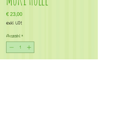
Preis
€ 23,00
exkl. USt
Anzahl
*
In den Warenkorb
Kontakt
|
Impressum
|
Datenschutz
|
Newsletter
© Fadenkunst by Evelyn Moltinger