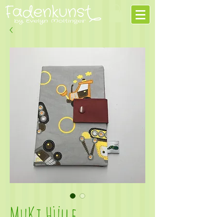
MuKi Hülle