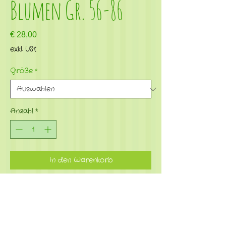
Blumen Gr. 56-86
Preis
€ 28,00
exkl. USt
Größe
*
Anzahl
*
In den Warenkorb
Body mit amerikanischem Auschnitt
ideal zum Kombinieren mit der Basic Hose
95% Bio Baumwolle, 5% Elasthan