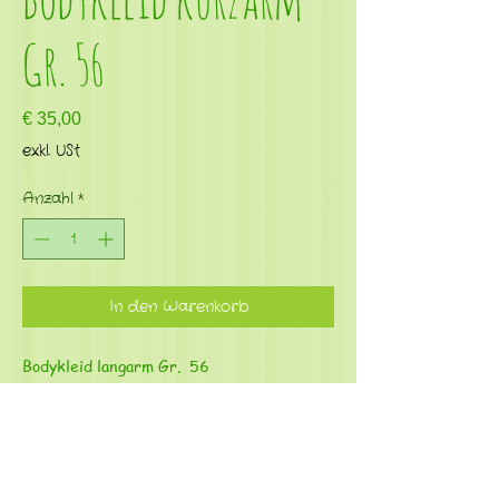
Gr. 56
Preis
€ 35,00
exkl. USt
Anzahl
*
In den Warenkorb
Bodykleid langarm Gr. 56
Praktisch, da der Bodyteil im Kleidchen
integriert ist
Material: 95% Bio Baumwolle, 5% Elasthan