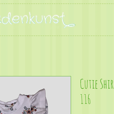
SHOP
Cutie Shi
116