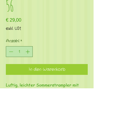
56
Preis
€ 29,00
exkl. USt
Anzahl
*
In den Warenkorb
Luftig, leichter Sommerstrampler mit
kurzem Bein Gr. 56
Material: 95% Bio Baumwolle, 5%
Elasthan